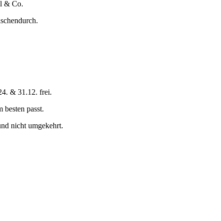
l & Co.
ischendurch.
4. & 31.12. frei.
 besten passt.
und nicht umgekehrt.