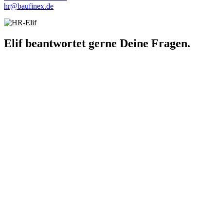
b@rh
nifua
ed.xe
Elif beantwortet gerne Deine Fragen.