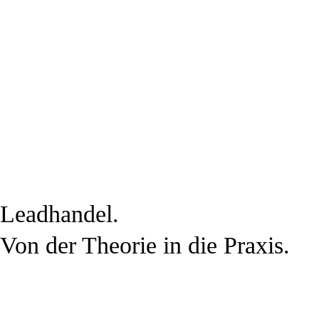
3. BaufiSmart.
Daten und ggf. Dokumente werden über LeadSmart direkt 
Vertriebssystem-BaufiSmart übertragen.
Und so entsteht ein Perfect Match von Immobilie & Finanz
deine Kunden.
Leadhandel.
Von der Theorie in die Praxis.
1. Kampagne buchen.