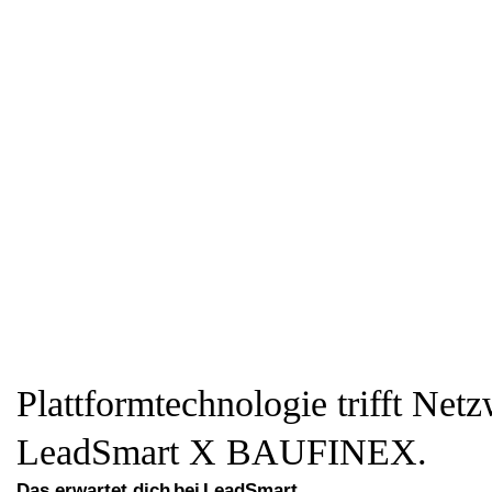
Plattformtechnologie trifft Net
LeadSmart X BAUFINEX.
Das erwartet dich bei LeadSmart.