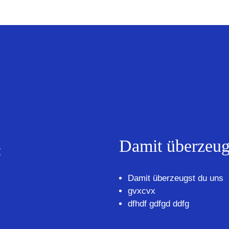
Damit überzeug
:
Damit überzeugst du uns
gvxcvx
dfhdf gdfgd ddfg