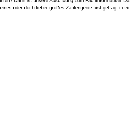
hlen? Dann ist unsere Ausbildung zum Fachinformatiker Dat
kleines oder doch lieber großes Zahlengenie bist gefragt in